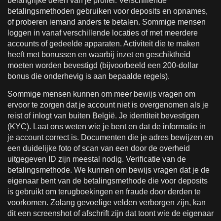
belangrijke delen van je profiel. Verschillende
betalingsmethoden gebruiken voor deposits en opnames,
of proberen iemand anders te betalen. Sommige mensen
loggen in vanaf verschillende locaties of met meerdere
accounts of gedeelde apparaten. Activiteit die te maken
heeft met bonussen en waarbij inzet en geschiktheid
moeten worden bevestigd (bijvoorbeeld een 200-dollar
bonus die onderhevig is aan bepaalde regels).
Sommige mensen kunnen om meer bewijs vragen om
ervoor te zorgen dat je account niet is overgenomen als je
reist of inlogt van buiten België. Je identiteit bevestigen
(KYC). Laat ons weten wie je bent en dat de informatie in
je account correct is. Documenten die je adres bewijzen en
een duidelijke foto of scan van een door de overheid
uitgegeven ID zijn meestal nodig. Verificatie van de
betalingsmethode. We kunnen om bewijs vragen dat je de
eigenaar bent van de betalingsmethode die voor deposits
is gebruikt om terugboekingen en fraude door derden te
voorkomen. Zolang gevoelige velden verborgen zijn, kan
dit een screenshot of afschrift zijn dat toont wie de eigenaar