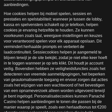
aanbiedingen.
Hoe cookies helpen bij mobiel spelen, sessies en
prestaties en spelstabiliteit: wanneer je tussen de lobby,
kassa en spelvensters schakelt op je telefoon, helpen
cookies je ervaring hetzelfde te houden. Ze kunnen
voorkeuren zoals taal, weergave-instellingen en keuzes
voor verantwoord spelen voor elk apparaat opslaan. Dit
vermindert herhaalde prompts en verbetert de
laadcontinuïteit. Sessiecookies helpen je aangemeld te
blijven terwijl je de site bekijkt, zodat je niet elke keer hoeft
in te loggen wanneer je op iets klikt. Dit houdt je account
veilig. Bovendien hebben ze veiligheidsfuncties zoals het
detecteren van vreemde aanmeldpogingen, het beperken
van geautomatiseerde toegang en ervoor zorgen dat acties
zoals het wijzigen van een wachtwoord of het bevestigen
van een opnameverzoek alleen worden uitgevoerd terwijl
je bent ingelogd. Personalisatiecookies kunnen Panaché
Casino helpen aanbiedingen te tonen die passen bij de
manier waarop je speelt, zoals een herlaadbonus tot €200