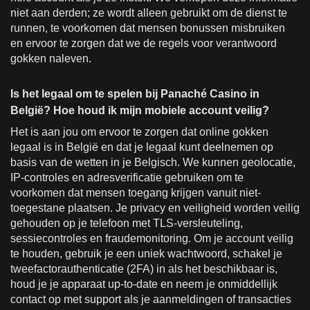
niet aan derden; ze wordt alleen gebruikt om de dienst te
runnen, te voorkomen dat mensen bonussen misbruiken
en ervoor te zorgen dat we de regels voor verantwoord
gokken naleven.
Is het legaal om te spelen bij Panaché Casino in
België? Hoe houd ik mijn mobiele account veilig?
Het is aan jou om ervoor te zorgen dat online gokken
legaal is in België en dat je legaal kunt deelnemen op
basis van de wetten in je Belgisch. We kunnen geolocatie,
IP-controles en adresverificatie gebruiken om te
voorkomen dat mensen toegang krijgen vanuit niet-
toegestane plaatsen. Je privacy en veiligheid worden veilig
gehouden op je telefoon met TLS-versleuteling,
sessiecontroles en fraudemonitoring. Om je account veilig
te houden, gebruik je een uniek wachtwoord, schakel je
tweefactorauthenticatie (2FA) in als het beschikbaar is,
houd je je apparaat up-to-date en neem je onmiddellijk
contact op met support als je aanmeldingen of transacties