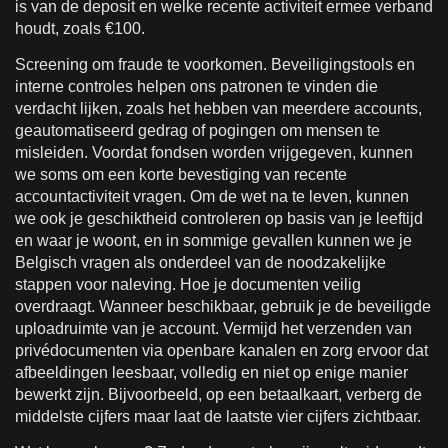
is van de deposit en welke recente activiteit ermee verband
houdt, zoals €100.
Screening om fraude te voorkomen. Beveiligingstools en
interne controles helpen ons patronen te vinden die
verdacht lijken, zoals het hebben van meerdere accounts,
geautomatiseerd gedrag of pogingen om mensen te
misleiden. Voordat fondsen worden vrijgegeven, kunnen
we soms om een korte bevestiging van recente
accountactiviteit vragen. Om de wet na te leven, kunnen
we ook je geschiktheid controleren op basis van je leeftijd
en waar je woont, en in sommige gevallen kunnen we je
Belgisch vragen als onderdeel van de noodzakelijke
stappen voor naleving. Hoe je documenten veilig
overdraagt. Wanneer beschikbaar, gebruik je de beveiligde
uploadruimte van je account. Vermijd het verzenden van
privédocumenten via openbare kanalen en zorg ervoor dat
afbeeldingen leesbaar, volledig en niet op enige manier
bewerkt zijn. Bijvoorbeeld, op een betaalkaart, verberg de
middelste cijfers maar laat de laatste vier cijfers zichtbaar.