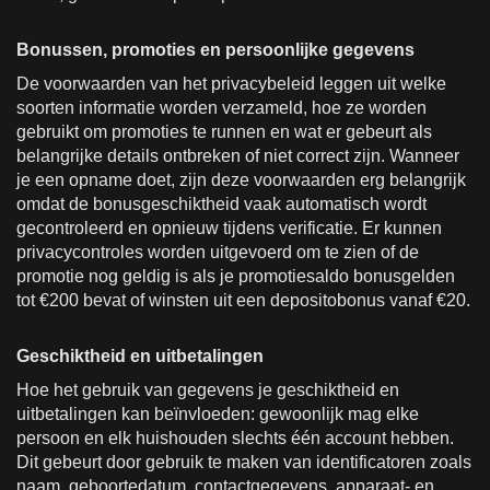
Bonussen, promoties en persoonlijke gegevens
De voorwaarden van het privacybeleid leggen uit welke
soorten informatie worden verzameld, hoe ze worden
gebruikt om promoties te runnen en wat er gebeurt als
belangrijke details ontbreken of niet correct zijn. Wanneer
je een opname doet, zijn deze voorwaarden erg belangrijk
omdat de bonusgeschiktheid vaak automatisch wordt
gecontroleerd en opnieuw tijdens verificatie. Er kunnen
privacycontroles worden uitgevoerd om te zien of de
promotie nog geldig is als je promotiesaldo bonusgelden
tot €200 bevat of winsten uit een depositobonus vanaf €20.
Geschiktheid en uitbetalingen
Hoe het gebruik van gegevens je geschiktheid en
uitbetalingen kan beïnvloeden: gewoonlijk mag elke
persoon en elk huishouden slechts één account hebben.
Dit gebeurt door gebruik te maken van identificatoren zoals
naam, geboortedatum, contactgegevens, apparaat- en