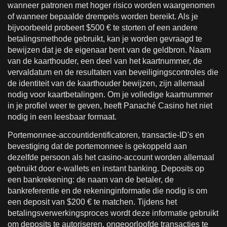
wanneer patronen met hoger risico worden waargenomen
of wanneer bepaalde drempels worden bereikt. Als je
bijvoorbeeld probeert $500 € te storten of een andere
betalingsmethode gebruikt, kan je worden gevraagd te
bewijzen dat je de eigenaar bent van de geldbron. Naam
van de kaarthouder, een deel van het kaartnummer, de
vervaldatum en de resultaten van beveiligingscontroles die
de identiteit van de kaarthouder bewijzen, zijn allemaal
nodig voor kaartbetalingen. Om je volledige kaartnummer
in je profiel weer te geven, heeft Panaché Casino het niet
nodig in een leesbaar formaat.
Portemonnee-accountidentificatoren, transactie-ID's en
bevestiging dat de portemonnee is gekoppeld aan
dezelfde persoon als het casino-account worden allemaal
gebruikt door e-wallets en instant banking. Deposits op
een bankrekening: de naam van de betaler, de
bankreferentie en de rekeninginformatie die nodig is om
een deposit van $200 € te matchen. Tijdens het
betalingsverwerkingsproces wordt deze informatie gebruikt
om deposits te autoriseren, ongeoorloofde transacties te