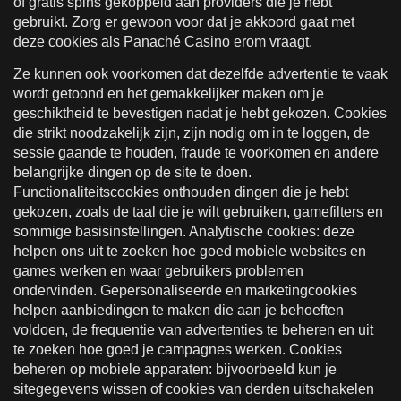
of gratis spins gekoppeld aan providers die je hebt
gebruikt. Zorg er gewoon voor dat je akkoord gaat met
deze cookies als Panaché Casino erom vraagt.
Ze kunnen ook voorkomen dat dezelfde advertentie te vaak
wordt getoond en het gemakkelijker maken om je
geschiktheid te bevestigen nadat je hebt gekozen. Cookies
die strikt noodzakelijk zijn, zijn nodig om in te loggen, de
sessie gaande te houden, fraude te voorkomen en andere
belangrijke dingen op de site te doen.
Functionaliteitscookies onthouden dingen die je hebt
gekozen, zoals de taal die je wilt gebruiken, gamefilters en
sommige basisinstellingen. Analytische cookies: deze
helpen ons uit te zoeken hoe goed mobiele websites en
games werken en waar gebruikers problemen
ondervinden. Gepersonaliseerde en marketingcookies
helpen aanbiedingen te maken die aan je behoeften
voldoen, de frequentie van advertenties te beheren en uit
te zoeken hoe goed je campagnes werken. Cookies
beheren op mobiele apparaten: bijvoorbeeld kun je
sitegegevens wissen of cookies van derden uitschakelen