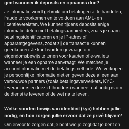
geef wanneer ik deposits en opnames doe?
Je informatie wordt gebruikt om betalingen af te handelen,
fraude te voorkomen en te voldoen aan AML- en
licentievereisten. We kunnen tijdens deposits enige
informatie delen met betalingsaanbieders, zoals je naam,
betalingsidentificatoren en je IP-adres of
apparaatgegevens, zodat zij de transactie kunnen
goedkeuren. Je kunt worden gevraagd om
eigendomsbewijs te tonen voor kaarten of e-wallets
wanneer je een opname aanvraagt. We matchen je
accountinformatie met de betalingsmethode. We verkopen
je persoonlijke informatie niet en geven deze alleen aan
vertrouwde partners (zoals betalingsverwerkers, KYC-
leveranciers en toezichthouders) wanneer dat nodig is om
de dienst te leveren of de wet na te leven.
Welke soorten bewijs van identiteit (kyc) hebben jullie
nodig, en hoe zorgen jullie ervoor dat ze privé blijven?
Om ervoor te zorgen dat je bent wie je zegt dat je bent en