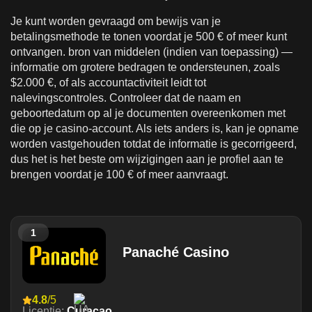
Je kunt worden gevraagd om bewijs van je
betalingsmethode te tonen voordat je 500 € of meer kunt
ontvangen. bron van middelen (indien van toepassing) —
informatie om grotere bedragen te ondersteunen, zoals
$2.000 €, of als accountactiviteit leidt tot
nalevingscontroles. Controleer dat de naam en
geboortedatum op al je documenten overeenkomen met
die op je casino-account. Als iets anders is, kan je opname
worden vastgehouden totdat de informatie is gecorrigeerd,
dus het is het beste om wijzigingen aan je profiel aan te
brengen voordat je 100 € of meer aanvraagt.
1
Panaché Casino
4.8
/5
Licentie:
Curaçao