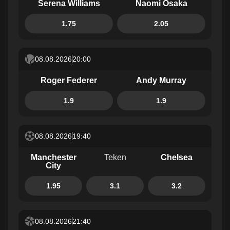
Serena Williams
Naomi Osaka
1.75
2.05
08.08.2026
20:00
Roger Federer
Andy Murray
1.9
1.9
08.08.2026
19:40
Manchester
Teken
Chelsea
City
1.95
3.1
3.2
08.08.2026
21:40