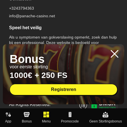
+3243794363
info@panache-casino.net
Speel het veilig
Als u symptomen van gokverslaving opmerkt, zoek dan hulp
bij een professional. Deze website is bedoeld voor
gebruikers van 18 jaar en ouder.
Bonus
voor eerste storting
1000€ + 250 FS
Registreren
All Rights Reserved.
App
Bonus
Menu
Promocode
Geen Stortingsbonus