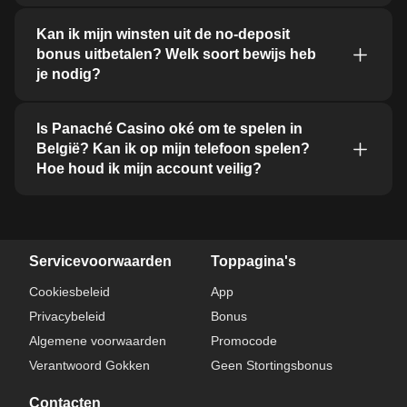
Kan ik mijn winsten uit de no-deposit
bonus uitbetalen? Welk soort bewijs heb
je nodig?
Is Panaché Casino oké om te spelen in
België? Kan ik op mijn telefoon spelen?
Hoe houd ik mijn account veilig?
Servicevoorwaarden
Toppagina's
Cookiesbeleid
App
Privacybeleid
Bonus
Algemene voorwaarden
Promocode
Verantwoord Gokken
Geen Stortingsbonus
Contacten