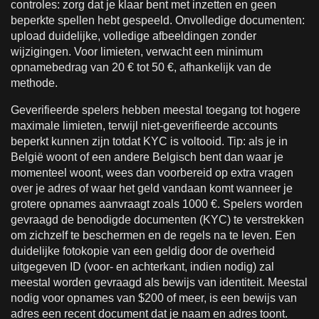
controles: zorg dat je klaar bent met inzetten en geen
beperkte spellen hebt gespeeld. Onvolledige documenten:
upload duidelijke, volledige afbeeldingen zonder
wijzigingen. Voor limieten, verwacht een minimum
opnamebedrag van 20 € tot 50 €, afhankelijk van de
methode.
Geverifieerde spelers hebben meestal toegang tot hogere
maximale limieten, terwijl niet-geverifieerde accounts
beperkt kunnen zijn totdat KYC is voltooid. Tip: als je in
België woont of een andere Belgisch bent dan waar je
momenteel woont, wees dan voorbereid op extra vragen
over je adres of waar het geld vandaan komt wanneer je
grotere opnames aanvraagt zoals 1000 €. Spelers worden
gevraagd de benodigde documenten (KYC) te verstrekken
om zichzelf te beschermen en de regels na te leven. Een
duidelijke fotokopie van een geldig door de overheid
uitgegeven ID (voor- en achterkant, indien nodig) zal
meestal worden gevraagd als bewijs van identiteit. Meestal
nodig voor opnames van $200 of meer, is een bewijs van
adres een recent document dat je naam en adres toont.