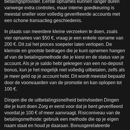
betalingsprovider. Eerste opnames kunnen langer duren
vanwege extra controles, maar interne goedkeuring is
meestal sneller voor volledig geverifieerde accounts met
een schone transactieg geschiedenis.
In plaats van meerdere kleine verzoeken te doen, zoals
vier opnames van $50 €, vraag je een enkele opname van
200 €. Dit zal het proces soepeler laten verlopen. De
kleinste en grootste bedragen die je kunt opnemen hangen
af van de betalingsmethode die je kiest en de status van je
account. Als je je saldo hebt gekregen van een no-deposit
bonus, kun je het mogelijk niet volledig uitbetalen, zelfs als
je meer geld op je account hebt. Dit wordt meestal bepaald
door de voorwaarden van de promotie en kan oplopen tot
100 €.
Dingen die de uitbetalingssnelheid beïnvloeden Dingen
die je kunt doen Zorg er eerst voor dat je bent geverifieerd
voordat je 100 € of meer aanvraagt. Risiconiveau van de
betalingsmethode: gebruik een methode die op je eigen
naam staat en houd je daaraan. Bonusgerelateerde