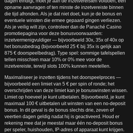
dagen eindigt, moet je aan de inzetvereisten voldoen, een
opname aanvragen of ten minste de inzetvereiste binnen
die tijd afronden. Als je dat niet doet, kun je de bonus en
eventuele winsten die ermee gepaard gingen verliezen.
Als je veilig wilt zijn, controleer dan de Panaché Casino
promotiepagina voor deze bonusvoorwaarden:
inzetvermenigvuldiger — bijvoorbeeld 30x, 35x of 40x op
het bonusbedrag (bijvoorbeeld 25 € bij 35x is gelijk aan
875 € doorspeelbedrag). Type spel: sommige tafelspellen
tellen misschien maar 10% or 0% mee voor de
inzetvereiste, terwijl slots 100% kunnen meetellen.
Maximaliseer je inzetten tijdens het doorspeelproces —
bijvoorbeeld een limiet van 5 € per spin of ronde; het
overschrijden van deze limiet kan je bonuswinsten wissen.
Limiet op hoeveel je kunt uitbetalen. Bijvoorbeeld, je kunt
maximaal 100 € uitbetalen uit winsten van een no-deposit
bonus. In dit geval is de bonus slechts drie, zeven of
veertien dagen geldig nadat hij is geactiveerd. Houd er
rekening mee dat je meestal maar één no-deposit bonus
per speler, huishouden, IP-adres of apparaat kunt krijgen.