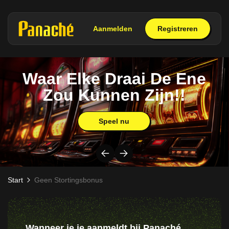
Aanmelden
Registreren
Waar Elke Draai De Ene
Zou Kunnen Zijn!!
Speel nu
Start
Geen Stortingsbonus
Wanneer je je aanmeldt bij Panaché