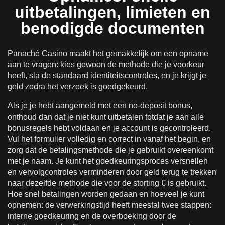
uitbetalingen, limieten en
benodigde documenten
Panaché Casino maakt het gemakkelijk om een opname
aan te vragen: kies gewoon de methode die je voorkeur
heeft, sla de standaard identiteitscontroles, en je krijgt je
geld zodra het verzoek is goedgekeurd.
Als je je hebt aangemeld met een no-deposit bonus,
onthoud dan dat je niet kunt uitbetalen totdat je aan alle
bonusregels hebt voldaan en je account is gecontroleerd.
Vul het formulier volledig en correct in vanaf het begin, en
zorg dat de betalingsmethode die je gebruikt overeenkomt
met je naam. Je kunt het goedkeuringsproces versnellen
en vervolgcontroles verminderen door geld terug te trekken
naar dezelfde methode die voor de storting € is gebruikt.
Hoe snel betalingen worden gedaan en hoeveel je kunt
opnemen: de verwerkingstijd heeft meestal twee stappen:
interne goedkeuring en de overboeking door de