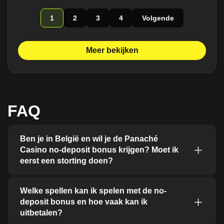
1
2
3
4
Volgende
Meer bekijken
FAQ
Ben je in België en wil je de Panaché
Casino no-deposit bonus krijgen? Moet ik
eerst een storting doen?
Welke spellen kan ik spelen met de no-
deposit bonus en hoe vaak kan ik
uitbetalen?