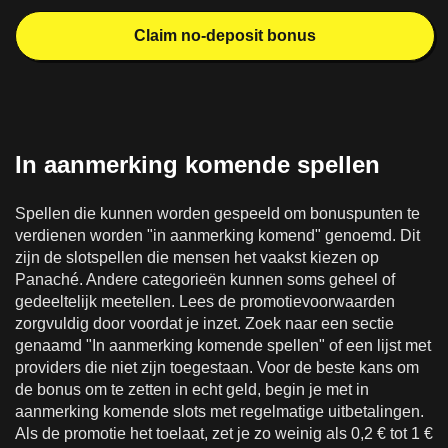
Claim no-deposit bonus
In aanmerking komende spellen
Spellen die kunnen worden gespeeld om bonuspunten te
verdienen worden "in aanmerking komend" genoemd. Dit
zijn de slotspellen die mensen het vaakst kiezen op
Panaché. Andere categorieën kunnen soms geheel of
gedeeltelijk meetellen. Lees de promotievoorwaarden
zorgvuldig door voordat je inzet. Zoek naar een sectie
genaamd "In aanmerking komende spellen" of een lijst met
providers die niet zijn toegestaan. Voor de beste kans om
de bonus om te zetten in echt geld, begin je met in
aanmerking komende slots met regelmatige uitbetalingen.
Als de promotie het toelaat, zet je zo weinig als 0,2 € tot 1 €