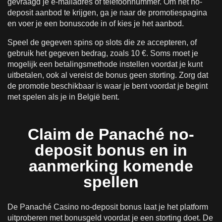
gevraagd je e-mailadres of telefoonnummer. Om het no-
deposit aanbod te krijgen, ga je naar de promotiespagina
en voer je een bonuscode in of kies je het aanbod.
Speel de gegeven spins op slots die ze accepteren, of
gebruik het gegeven bedrag, zoals 10 €. Soms moet je
mogelijk een betalingsmethode instellen voordat je kunt
uitbetalen, ook al vereist de bonus geen storting. Zorg dat
de promotie beschikbaar is waar je bent voordat je begint
met spelen als je in België bent.
Claim de Panaché no-
deposit bonus en in
aanmerking komende
spellen
De Panaché Casino no-deposit bonus laat je het platform
uitproberen met bonusgeld voordat je een storting doet. De