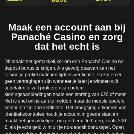
Maak een account aan bij
Panaché Casino en zorg
dat het echt is
Dit maakt het gemakkelijker om een Panaché Casino no-
deposit bonus te krijgen. Als gevolg daarvan kan het
casino je profiel matchen tijdens verificatie, en zullen er
geen vertragingen zijn wanneer je later je winsten wilt
uitbetalen of wilt profiteren van betere
stortingsaanbiedingen zoals een storting van €20 of meer.
Het is snel om je aan te melden, maar de meeste spelers
verspillen tijd aan verificatie. Het vroegtijdig uitvoeren van
identiteitscontroles houdt je account in goede staat en
maakt het gemakkelijker om geld eruit te halen, zoals 300
€, als je echt geld wint uit je no-deposit bonusspel. Open
het aanmeldingsformulier en vul het exact in zoals het op