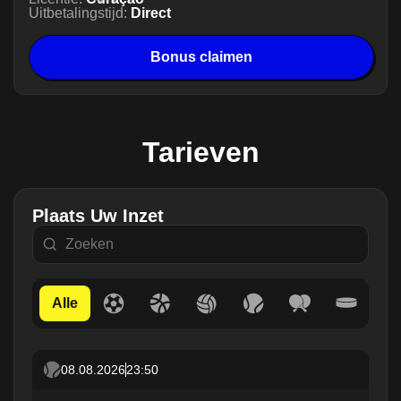
Uitbetalingstijd:
Direct
Bonus claimen
Tarieven
Plaats Uw Inzet
Alle
08.08.2026
23:50