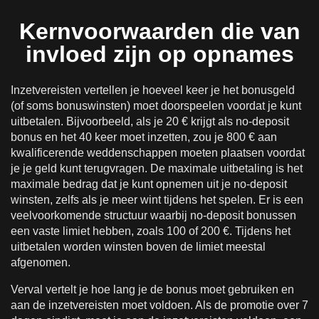
Kernvoorwaarden die van
invloed zijn op opnames
Inzetvereisten vertellen je hoeveel keer je het bonusgeld
(of soms bonuswinsten) moet doorspeelen voordat je kunt
uitbetalen. Bijvoorbeeld, als je 20 € krijgt als no-deposit
bonus en het 40 keer moet inzetten, zou je 800 € aan
kwalificerende weddenschappen moeten plaatsen voordat
je je geld kunt terugvragen. De maximale uitbetaling is het
maximale bedrag dat je kunt opnemen uit je no-deposit
winsten, zelfs als je meer wint tijdens het spelen. Er is een
veelvoorkomende structuur waarbij no-deposit bonussen
een vaste limiet hebben, zoals 100 of 200 €. Tijdens het
uitbetalen worden winsten boven de limiet meestal
afgenomen.
Verval vertelt je hoe lang je de bonus moet gebruiken en
aan de inzetvereisten moet voldoen. Als de promotie over 7