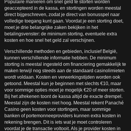
Populaire manieren om snel geld te storten worden
geaccepteerd in de kassa, en stortingen worden meestal
direct bijgeschreven, zodat je direct van bonusspel naar
volledige toegang kunt gaan. Voordat je een storting doet,
moet je drie belangrijke zaken bekijken in het
betalingsvenster: de minimum storting, eventuele extra
kosten en hoe snel het geld zal verschijnen.
Verschillende methoden en gebieden, inclusief België,
kunnen verschillende informatie hebben. De minimum
storting is meestal ingesteld om financiering gemakkelijk te
maken terwijl nog steeds aan de standaard casinolimieten
wordt voldaan. Kosten en verwerkingstijden worden ook
getoond. Meestal kun je beginnen met slechts €10, maar
voor sommige opties moet je mogelijk €20 of meer storten.
Bij het afrekenen toont de kassa altijd de exacte drempel.
Meestal zijn de kosten niet hoog. Meestal rekent Panaché
Casino geen kosten voor stortingen, maar sommige
banken of portemonneeproviders kunnen extra kosten in
rekening brengen. Dit is iets wat je moet controleren
voordat je de transactie voltooit. Als je provider kosten in