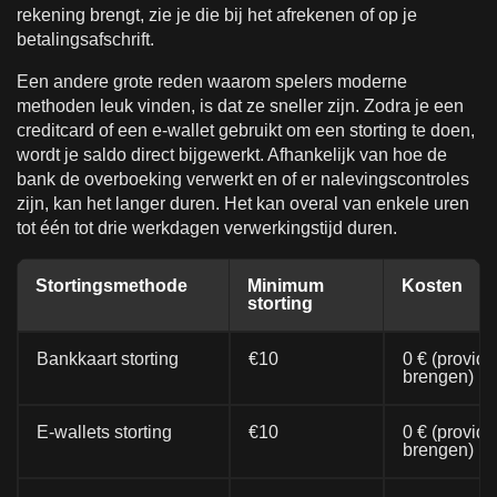
rekening brengt, zie je die bij het afrekenen of op je
betalingsafschrift.
Een andere grote reden waarom spelers moderne
methoden leuk vinden, is dat ze sneller zijn. Zodra je een
creditcard of een e-wallet gebruikt om een storting te doen,
wordt je saldo direct bijgewerkt. Afhankelijk van hoe de
bank de overboeking verwerkt en of er nalevingscontroles
zijn, kan het langer duren. Het kan overal van enkele uren
tot één tot drie werkdagen verwerkingstijd duren.
Stortingsmethode
Minimum
Kosten
storting
Bankkaart storting
€10
0 € (provide
brengen)
E-wallets storting
€10
0 € (provide
brengen)