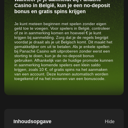
Casino in België, kun je een no-deposit
bonus en gratis spins krijgen
Je kunt meteen beginnen met spelen zonder eigen
geld toe te voegen. Voor spelers in België, controleer
of ze in aanmerking komen en hoeveel € je kunt
krijgen bij aanmelding. Zorg dat je de regels begrijpt
voordat je draait als je uit Belgisch komt. Dit maakt het
gemakkelijker om uit te betalen. Als je enkele spellen
bij Panaché Casino wilt uitproberen zonder eerst een
storting te doen, kun je de no-deposit bonus
gebruiken. Afhankelijk van de huidige promotie kunnen
in aanmerking komende spelers een klein saldo
krijgen, zoals 10 €, of gratis spins na het aanmaken
van een account. Deze kunnen automatisch worden
toegekend of na het invoeren van een bonuscode.
Inhoudsopgave
Hide