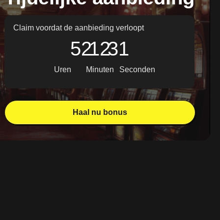
Claim voordat de aanbieding verloopt
52
12
30
Uren
Minuten
Seconden
Haal nu bonus