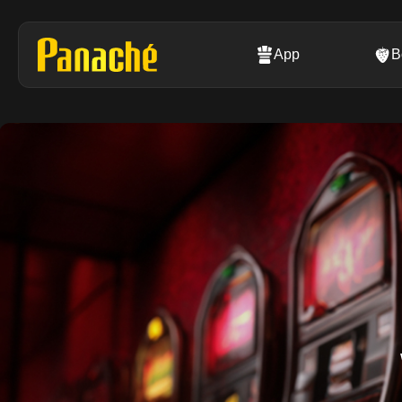
App
B