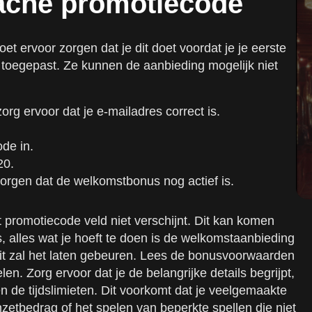
naché promotiecode
t ervoor zorgen dat je dit doet voordat je je eerste
t toegepast. Ze kunnen de aanbieding mogelijk niet
g ervoor dat je e-mailadres correct is.
ode in.
20.
orgen dat de welkomstbonus nog actief is.
 promotiecode veld niet verschijnt. Dit kan komen
s, alles wat je hoeft te doen is de welkomstaanbieding
Dit zal het laten gebeuren. Lees de bonusvoorwaarden
en. Zorg ervoor dat je de belangrijke details begrijpt,
n de tijdslimieten. Dit voorkomt dat je veelgemaakte
zetbedrag of het spelen van beperkte spellen die niet