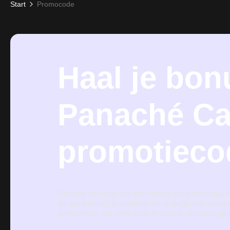
Start
Promocode
Haal je bon
Panaché Ca
promotieco
Gebruik de code om een betere welkomstbonus en 
de aanbieding te claimen en te beginnen met het 
aanmelden, de code kunt invoeren en meer geld 