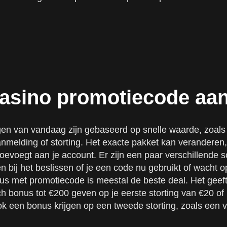
asino promotiecode aa
n van vandaag zijn gebaseerd op snelle waarde, zoals 
aanmelding of storting. Het exacte pakket kan veranderen
 toevoegt aan je account. Er zijn een paar verschillende 
n bij het beslissen of je een code nu gebruikt of wacht o
s met promotiecode is meestal de beste deal. Het geeft
h bonus tot €200 geven op je eerste storting van €20 of 
 een bonus krijgen op een tweede storting, zoals een v