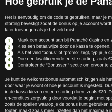
Hoe gebruik je de Pa
Het is eenvoudig om de code te gebruiken, maar je moe
storting bevestigt zodat de bonus op je account word
later toevoegen als je het veld mist.
Maak een account aan bij Panaché Casino en zor
Kies een betaalwijze door de kassa te openen.
Als het veld "bonus" of "promo" zegt, typ je je c
Doe een kwalificerende eerste storting, zoals €
Controleer de "Bonussen" sectie om ervoor te z
Je kunt de welkomstbonus automatisch krijgen als het
door waar je woont of hoe je account is ingesteld. Du
in de kassa kiezen en een storting doen, zoals €30. 
en-condities zorgvuldig door voordat je begint met spel
zoals de spellen waarop je de bonus kunt gebruiken e
fouten maakt zoals meer inzetten dan het maximale in